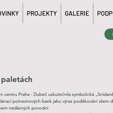
OVINKY
PROJEKTY
GALERIE
PODP
 paletách
m centru Praha - Dubeč uskutečnila symbolická „Snídaně
erací potravinových bank jako výraz poděkování všem dá
hem nedávných povodní.