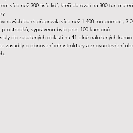
více než 300 tisíc lidí, kteří darovali na 800 tun mater
ary
vinových bank přepravila více než 1 400 tun pomoci, 3 0
h prostředků, vypraveno bylo přes 100 kamionů
laly do zasažených oblastí na 41 plně naložených kamion
 zasadily o obnovení infrastruktury a znovuotevření ob
ch.