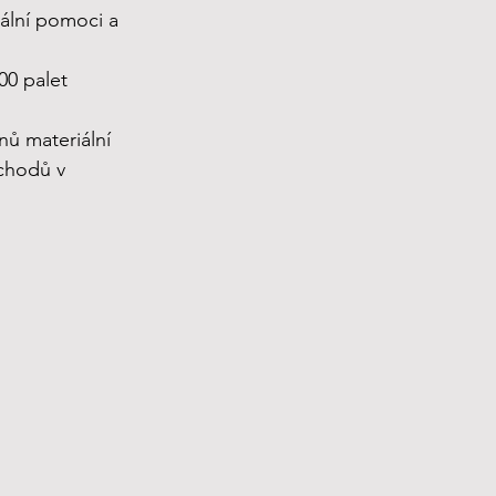
iální pomoci a 
00 palet 
ů materiální 
chodů v 