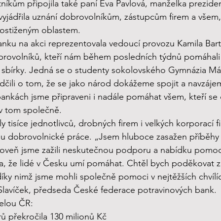
tníkům připojila také paní Eva Pavlová, manželka prezide
vyjádřila uznání dobrovolníkům, zástupcům firem a všem, 
postiženým oblastem.
nku na akci reprezentovala vedoucí provozu Kamila Bart
ovolníků, kteří nám během posledních týdnů pomáhali 
í sbírky. Jedná se o studenty sokolovského Gymnázia M
čili o tom, že se jako národ dokážeme spojit a navzáje
ankách jsme připraveni i nadále pomáhat všem, kteří se oc
 v tom společně.
 tisíce jednotlivců, drobných firem i velkých korporací f
ou dobrovolnické práce. „Jsem hluboce zasažen příběhy 
roveň jsme zažili neskutečnou podporu a nabídku pomoc
tila, že lidé v Česku umí pomáhat. Chtěl bych poděkovat z
díky nimž jsme mohli společně pomoci v nejtěžších chvílí
Slavíček, předseda České federace potravinových bank.
celou ČR:
ů překročila 130 milionů Kč