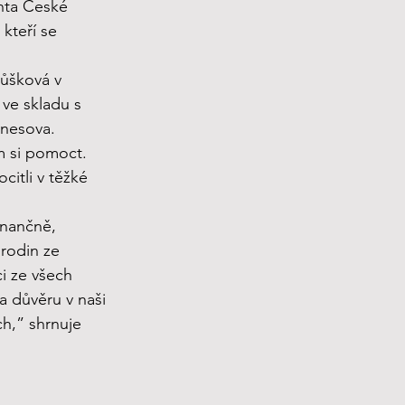
nta České 
kteří se 
ůšková v 
ve skladu s 
ánesova.
m si pomoct. 
itli v těžké 
inančně, 
rodin ze 
i ze všech 
a důvěru v naši 
ch,” shrnuje 