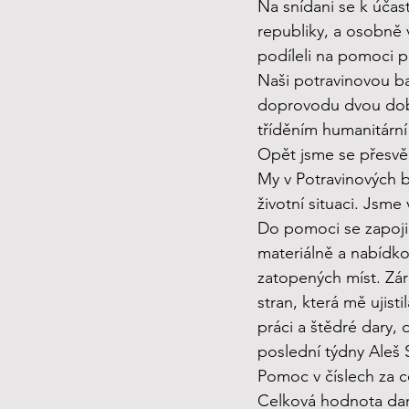
Na snídani se k účas
republiky, a osobně 
podíleli na pomoci 
Naši potravinovou ba
doprovodu dvou dobr
tříděním humanitárn
Opět jsme se přesvěd
My v Potravinových b
životní situaci. Jsme
Do pomoci se zapojily
materiálně a nabídk
zatopených míst. Zá
stran, která mě ujis
práci a štědré dary, 
poslední týdny Aleš 
Pomoc v číslech za 
Celková hodnota dar