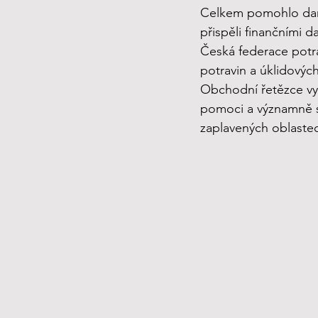
Celkem pomohlo darem 
přispěli finančními d
Česká federace potra
potravin a úklidovýc
Obchodní řetězce vys
pomoci a významně se
zaplavených oblaste