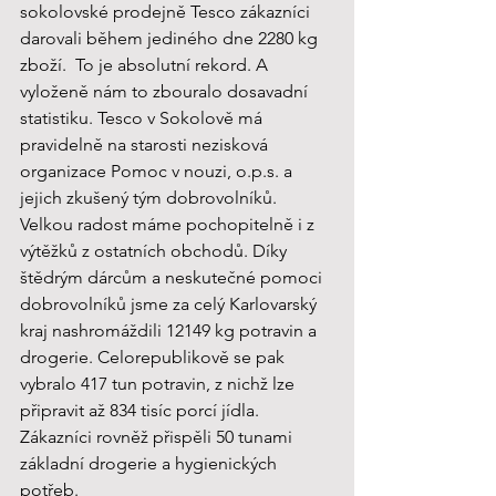
sokolovské prodejně Tesco zákazníci 
darovali během jediného dne 2280 kg 
zboží.  To je absolutní rekord. A 
vyloženě nám to zbouralo dosavadní 
statistiku. Tesco v Sokolově má 
pravidelně na starosti nezisková 
organizace Pomoc v nouzi, o.p.s. a 
jejich zkušený tým dobrovolníků.
Velkou radost máme pochopitelně i z 
výtěžků z ostatních obchodů. Díky 
štědrým dárcům a neskutečné pomoci 
dobrovolníků jsme za celý Karlovarský 
kraj nashromáždili 12149 kg potravin a 
drogerie. Celorepublikově se pak 
vybralo 417 tun potravin, z nichž lze 
připravit až 834 tisíc porcí jídla. 
Zákazníci rovněž přispěli 50 tunami 
základní drogerie a hygienických 
potřeb.